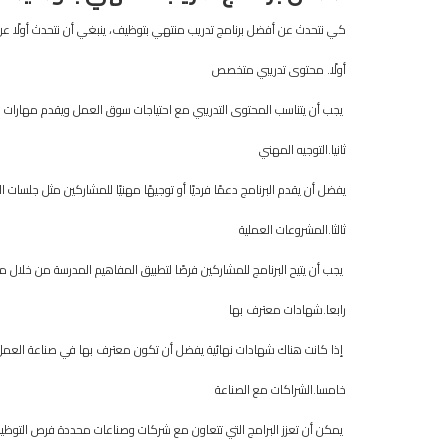
كي نتحدث عن أفضل برنامج تدريب منتهي بتوظيف، ينبغي أن نتحدث أولًا عن 
أولًا. محتوى تدريبي متخصص
يجب أن يتناسب المحتوى التدريبي مع احتياجات سوق العمل ويقدم مهارات عمل
ثانيا.التوجيه المهني
يفضل أن يقدم البرنامج دعمًا فرديًا أو توجيهًا مهنيًا للمشاركين مثل جلسات
ثالثا.المشروعات العملية
يجب أن يتيح البرنامج للمشاركين فرصًا لتطبيق المفاهيم المدرسة من خلال 
رابعا.شهادات معترف بها
إذا كانت هناك شهادات نهائية يفضل أن تكون معترف بها في صناعة العمل
خامسا.الشراكات مع الصناعة
يمكن أن تعزز البرامج التي تتعاون مع شركات وصناعات محددة فرص التوظي