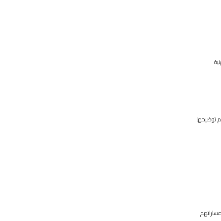
ية
تم توضيحها
مساراتهم