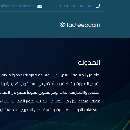
fo@tadreebcom.net
00966506943146
المدونه
رحلة من المعرفة لا تنتهي هي مساحة معرفية تقدمها منصة تدر
الفرص المهنية، واتخاذ قرارات أفضل في مساراتهم التعليمية وا
التطبيق والممارسة. لذلك نوفر محتوى متنوعاً يجمع بين المقالات،
معرفياً متجدداً لكل من يبحث عن التدريب، تطوير المهارات، بن
استكشاف الدورات المناسبة، والتعرف على المدربين والمستشارين