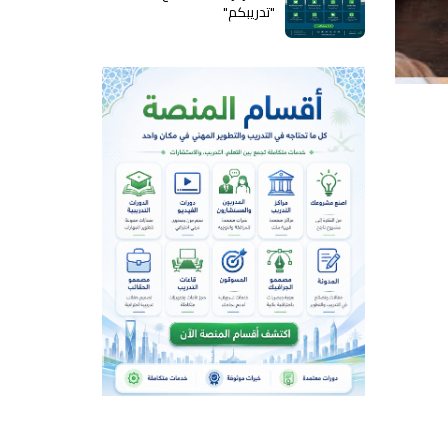
"تدريبكم"