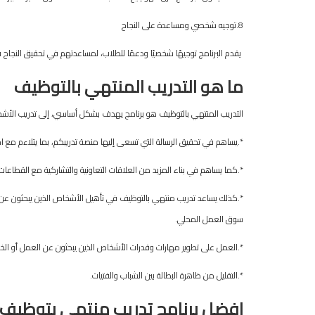
8.توجيه شخصي ومساعدة على النجاح
يقدم البرنامج توجيهًا شخصيًا ودعمًا للطلاب، لمساعدتهم في تحقيق النجاح 
ما
هو
التدريب
المنتهي
بالتوظيف
التدريب المنتهي بالتوظيف هو برنامج يهدف بشكل أساسي، إلى تدريب الأشخ
*.يساهم في تحقيق الرسالة التي تسعى إليها منصة تدريبكم، بما يتلاءم مع احت
*.كما يساهم في بناء المزيد من العلاقات التعاونية والتشاركية مع القطاعات
*.كذلك يساعد تدريب منتهي بالتوظيف في تأهيل الأشخاص الذين يبحثون عن ا
سوق العمل المحلي.
*.العمل على تطوير مهارات وقدرات الأشخاص الذين يبحثون عن العمل أو ال
*.التقليل من ظاهرة البطالة بين الشباب والفتيات.
افضل
برنامج
تدريب
منتهي
بتوظيف