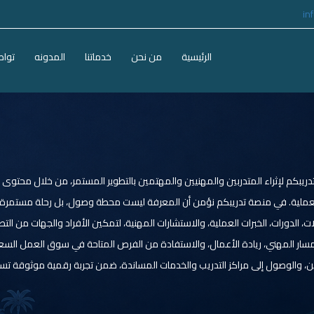
in
الرئيسية
من نحن
خدماتنا
المدونه
تواص
يبكم لإثراء المتدربين والمهنيين والمهتمين بالتطوير المستمر، من خلال محتو
لعملية. في منصة تدريبكم نؤمن أن المعرفة ليست محطة وصول، بل رحلة مستمرة تبد
 الدورات، الخبرات العملية، والاستشارات المهنية، لتمكين الأفراد والجهات من الت
اء المسار المهني، ريادة الأعمال، والاستفادة من الفرص المتاحة في سوق العمل ال
، والوصول إلى مراكز التدريب والخدمات المساندة، ضمن تجربة رقمية موثوقة تساع