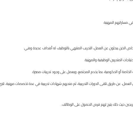
في مساراتهم المهنية.
اص الذين يبحثون عن العمل، التدريب المنتهي بالتوظيف له أهداف عديدة وهي:
ياجات المتدربين الوظيفية والمهنية.
 الخاصة أو الحكومية، بما يخدم المجتمع، ويعمل على وجود تدريبات مميزة.
لعمل، عن طريق تلقى الدورات التدريبية، ثم منحهم شهادات تدريبية في عدة تخصصات مهنية، تلبي
خريجين حيث ذلك يتيح لهم فرص الحصول على الوظائف.