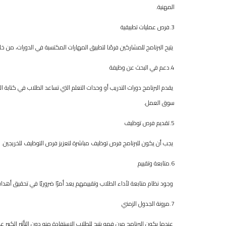
المهنية.
3.فرص عمليات تطبيقية
يتيح البرنامج للمشاركين فرصًا لتطبيق المهارات المكتسبة في الدورات، من خ
4.دعم في البحث عن وظيفة
يقدم البرنامج دورات التدريب أو وحدات التعلم التي تساعد الطلاب في كتابة
سوق العمل.
5.تقديم فرص توظيف
يجب أن يكون للبرنامج فرص توظيف مباشرة لتعزيز فرص التوظيف للخريجين.
6.متابعة وتقييم
وجود نظام متابعة لأداء الطلاب وتقييمهم يعد أمرًا ضروريًا في تحقيق أهد
7.مرونة الجدول الزمني
عندما يكون البرنامج مرن فهو يتيح للطلاب الاستفادة منه دون التأثير الكبير ع