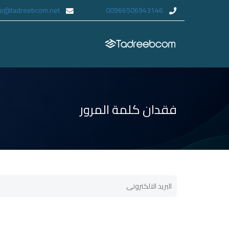
fo@tadreebcom.net
00966506943146
فقدان كلمة المرور