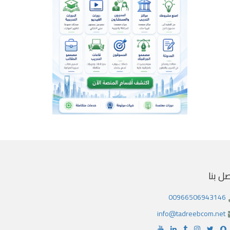
صل بنا
00966506943146
info@tadreebcom.net