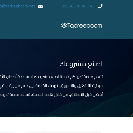
fo@tadreebcom.net
00966506943146
اصنع مشروعك
تقدم منصة تدريبكم خدمة اصنع مشروعك لمساعدة أصحاب الأفكار 
مبدئية للتشغيل والتسويق. تهدف الخدمة إلى دعم من يرغب في ب
أفضل قبل الانطلاق. من خلال هذه الخدمة، تساعد منصة تدريبكم 