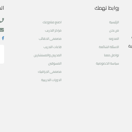
روابط تهمك
ات
الرئيسية
اصنع مشروعك
من نحن
مراكز التدريب
المدونه
مصممى الحقائب
ية
الاسئلة الشائعة
قاعات التدريب
تواصل معنا
المدربين والمستشارين
سياسة الخصوصية
المسوقين
مصممى الجرافيك
الدورات التدريبية