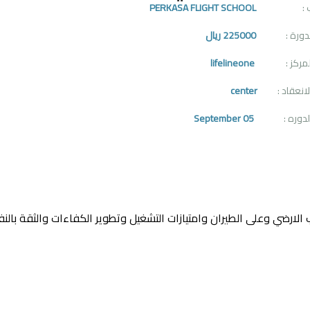
 :
PERKASA FLIGHT SCHOOL
دورة :
225000 ريال
مركز :
lifelineone
انعقاد :
center
لدوره :
05 September
الارضي وعلى الطيران وامتيازات التشغيل وتطوير الكفاءات والثقة بال