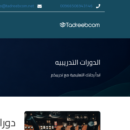
fo@tadreebcom.net
00966506943146
الدورات التدريبيه
ابدأ رحلتك التعليمية مع تدريبكم
دورا