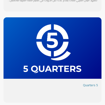
معهد البيان العربي للغات يقدم عددا من الدورات في تعليم اللغة العربية للناطقين بغيرها جميع المستويات والدورات التخصصية في الثقافة والاقتصاد والسياسة والأغراض الخاصة . كما يقدم تأسيس الأطفال في اللغة العربية - واللغة الانجليزية - واللغة الفرنسية - والخط العربي . Arabic Bayan Institute for Languages ​​offers a number of Arabic language courses for non-native speakers at all levels, as well as specialized courses in culture, economics, politics, and other relevant fields. It also offers foundational courses for children in Arabic, English, French, and Arabic calligraphy.
5 Quarters