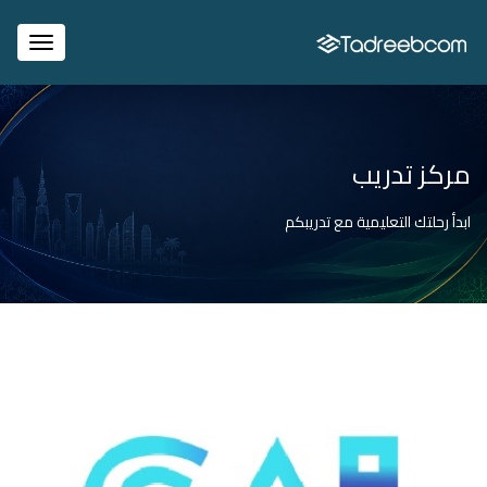
igation
مركز تدريب
ابدأ رحلتك التعليمية مع تدريبكم