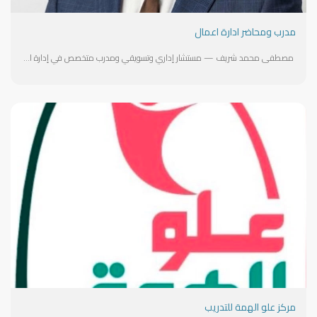
مدرب ومحاضر ادارة اعمال
مصطفى محمد شريف — مستشار إداري وتسويقي ومدرب متخصص في إدارة الأعمال بخبرة ميدانية تتجاوز 15 عاماً شغل مناصب قيادية خلال مسيرته المهنيه أبرزها مدير التطوير المؤسسي في مجموعة بيور كلينيك، وكبير المستشارين في شركة سند نمو للاستشارات الإدارية والتسويقية، إضافة إلى خبرة استشارية واسعة مع الشركات الصغيرة والمتوسطة والعائلية في مصر ومنطقة الخليج على صعيد التدريب، قدم العديد من التدريبات في مجالات الإدارة الحديثة والقيادة وإدارة الموارد البشرية والتسويق والاداره والتخطيط الاستراتيجي من خلال شراكات مع مراكز تدريبية في مصر وسلطنة عمان والسودان . يحمل درجة الماجستير في إدارة الأعمال، وهو حالياً في مرحلة الدكتوراه (مرحلة البحث)، إضافة إلى شهادات معتمدة في حوكمة الشركات وعلاقات المستثمرين من المعهد المصري للمديرين بالتعاون مع البنك الدولي
مركز علو الهمة للتدريب