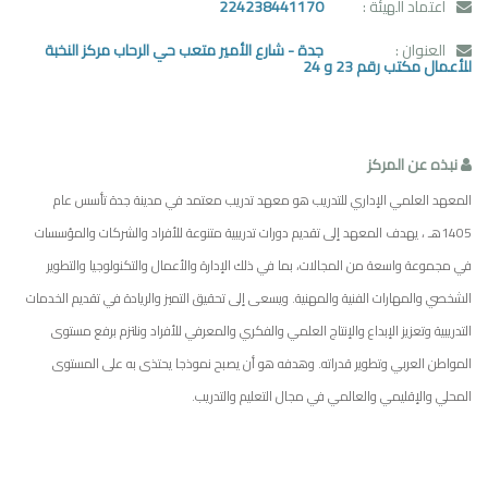
اعتماد الهيئة :
224238441170
العنوان :
جدة - شارع الأمير متعب حي الرحاب مركز النخبة
للأعمال مكتب رقم 23 و 24
نبذه عن المركز
المعهد العلمي الإداري للتدريب هو معهد تدريب معتمد في مدينة جدة تأسس عام
1405هـ ، يهدف المعهد إلى تقديم دورات تدريبية متنوعة للأفراد والشركات والمؤسسات
في مجموعة واسعة من المجالات، بما في ذلك الإدارة والأعمال والتكنولوجيا والتطوير
الشخصي والمهارات الفنية والمهنية. ويسعى إلى تحقيق التميز والريادة في تقديم الخدمات
التدريبية وتعزيز الإبداع والإنتاج العلمي والفكري والمعرفي للأفراد ونلتزم برفع مستوى
المواطن العربي وتطوير قدراته. وهدفه هو أن يصبح نموذجا يحتذى به على المستوى
المحلي والإقليمي والعالمي في مجال التعليم والتدريب.