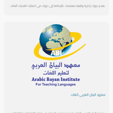
يقدم دورات إدارية وتقنية معتمدة ، بالإضافة إلى دورات في اختبارات القدرات العامة( تأسيس و متقدم) و اللغة الإنجليزية معتمدة من المؤسسة العامة للتدريب التقني والمهني. يهدف المركز إلى تطوير المهارات ورفع كفاءة المتدربين بما يتوافق مع متطلبات سوق العمل.
معهد البيان العربي للغات