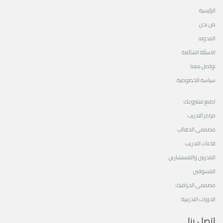
الرئيسية
من نحن
المدونه
الاسئلة الشائعة
تواصل معنا
سياسة الخصوصية
اصنع مشروعك
مراكز التدريب
مصممى الحقائب
قاعات التدريب
المدربين والمستشارين
المسوقين
مصممى الجرافيك
الدورات التدريبية
اتصل بنا