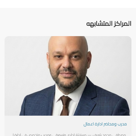
المراكز المتشابهه
مدرب ومحاضر ادارة اعمال
مصطفى محمد شريف — مستشار إداري وتسويقي ومدرب متخصص في إدارة الأعمال بخبرة ميدانية تتجاوز 15 عاماً شغل مناصب قيادية خلال مسيرته المهنيه أبرزها مدير التطوير المؤسسي في مجموعة بيور كلينيك، وكبير المستشارين في شركة سند نمو للاستشارات الإدارية والتسويقية، إضافة إلى خبرة استشارية واسعة مع الشركات الصغيرة والمتوسطة والعائلية في مصر ومنطقة الخليج على صعيد التدريب، قدم العديد من التدريبات في مجالات الإدارة الحديثة والقيادة وإدارة الموارد البشرية والتسويق والاداره والتخطيط الاستراتيجي من خلال شراكات مع مراكز تدريبية في مصر وسلطنة عمان والسودان . يحمل درجة الماجستير في إدارة الأعمال، وهو حالياً في مرحلة الدكتوراه (مرحلة البحث)، إضافة إلى شهادات معتمدة في حوكمة الشركات وعلاقات المستثمرين من المعهد المصري للمديرين بالتعاون مع البنك الدولي