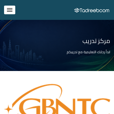
igation
مركز تدريب
ابدأ رحلتك التعليمية مع تدريبكم