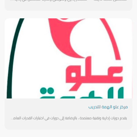
مركز علو الهمة للتدريب
يقدم دورات إدارية وتقنية معتمدة ، بالإضافة إلى دورات في اختبارات القدرات العامة( تأسيس و متقدم) و اللغة الإنجليزية معتمدة من المؤسسة العامة للتدريب التقني والمهني. يهدف المركز إلى تطوير المهارات ورفع كفاءة المتدربين بما يتوافق مع متطلبات سوق العمل.