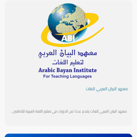
معهد البيان العربي للغات
معهد البيان العربي للغات يقدم عددا من الدورات في تعليم اللغة العربية للناطقين بغيرها جميع المستويات والدورات التخصصية في الثقافة والاقتصاد والسياسة والأغراض الخاصة . كما يقدم تأسيس الأطفال في اللغة العربية - واللغة الانجليزية - واللغة الفرنسية - والخط العربي . Arabic Bayan Institute for Languages ​​offers a number of Arabic language courses for non-native speakers at all levels, as well as specialized courses in culture, economics, politics, and other relevant fields. It also offers foundational courses for children in Arabic, English, French, and Arabic calligraphy.