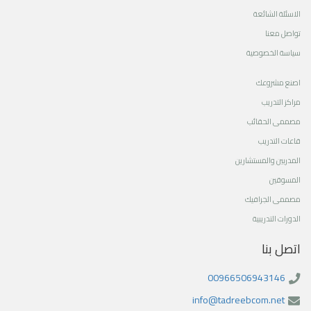
الاسئلة الشائعة
تواصل معنا
سياسة الخصوصية
اصنع مشروعك
مراكز التدريب
مصممى الحقائب
قاعات التدريب
المدربين والمستشارين
المسوقين
مصممى الجرافيك
الدورات التدريبية
اتصل بنا
00966506943146
info@tadreebcom.net