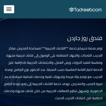
igation
فندق روز جاردن
توفر منصة تدريبكم خدمة **القاعات التدريبية** لمساعدة المدربين، مراكز
التدريب، الشركات، والجهات المنظمة على الوصول إلى قاعات تدريبية مجهزة
ومناسبة لتنفيذ الدورات، ورش العمل، والاجتماعات التدريبية باحترافية. تتيح
الخدمة اختيار القاعة المناسبة حسب المدينة، عدد الحضور، نوع البرنامج، ومدة
التدريب، مع توفير بيئة مريحة وتجهيزات تقنية وخدمات فندقية مساندة تدعم
تجربة المدرب والمتدربين. تهدف خدمة القاعات التدريبية إلى رفع جودة البرامج
الحضورية، وتسهيل تنظيم الفعاليات التدريبية من خلال قاعات مجهزة وخدمات
احترافية تلبي احتياجات التدريب الحديث.