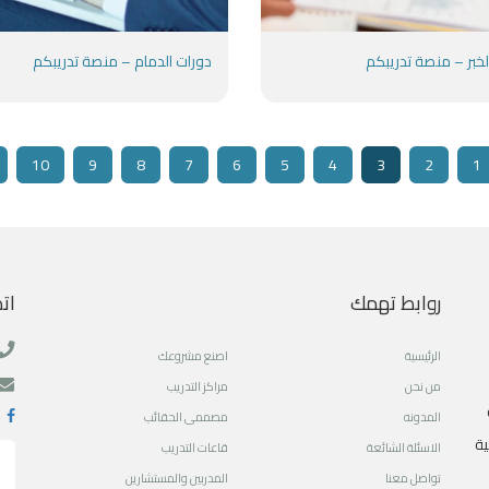
لخبر – منصة تدريبكم
دورات الدمام – منصة تدريبكم
10
9
8
7
6
5
4
3
2
1
روابط تهمك
ات
الرئيسية
اصنع مشروعك
من نحن
مراكز التدريب
المدونه
مصممى الحقائب
ية
الاسئلة الشائعة
قاعات التدريب
تواصل معنا
المدربين والمستشارين