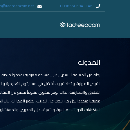
fo@tadreebcom.net
00966506943146
المدونه
رحلة من المعرفة لا تنتهي هي مساحة معرفية تقدمها منصة تدر
الفرص المهنية، واتخاذ قرارات أفضل في مساراتهم التعليمية وا
التطبيق والممارسة. لذلك نوفر محتوى متنوعاً يجمع بين المقالات،
معرفياً متجدداً لكل من يبحث عن التدريب، تطوير المهارات، بن
استكشاف الدورات المناسبة، والتعرف على المدربين والمستشارين