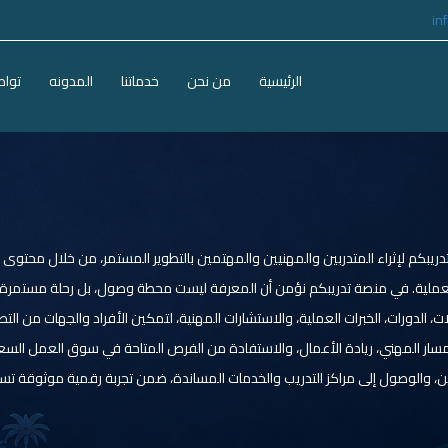
in
الرئيسية
من نحن
خدماتنا
المدونه
تواص
يبكم لإثراء المتدربين والمهنيين والمهتمين بالتطوير المستمر، من خلال محتو
لعملية. في منصة تدريبكم نؤمن أن المعرفة ليست محطة وصول، بل رحلة مستمرة تبد
 الدورات، الخبرات العملية، والاستشارات المهنية، لتمكين الأفراد والجهات من الت
اء المسار المهني، ريادة الأعمال، والاستفادة من الفرص المتاحة في سوق العمل ال
، والوصول إلى مراكز التدريب والخدمات المساندة، ضمن تجربة رقمية موثوقة تساع