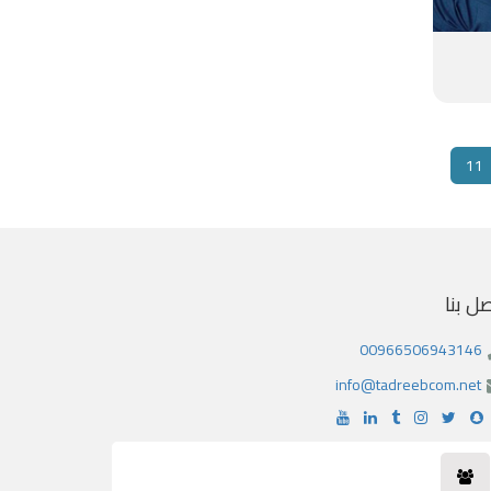
11
صل بنا
00966506943146
info@tadreebcom.net