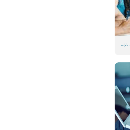
ما هي خدمات بوابة التدريب التربوي بالرس (بنين_بنات) من تدريبكم