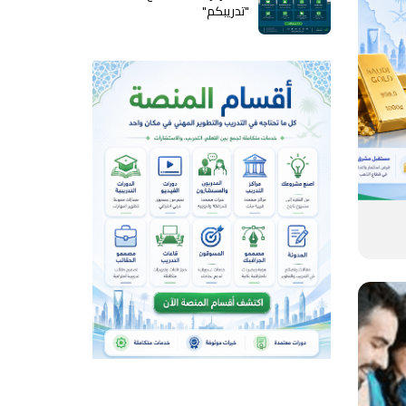
"تدريبكم"